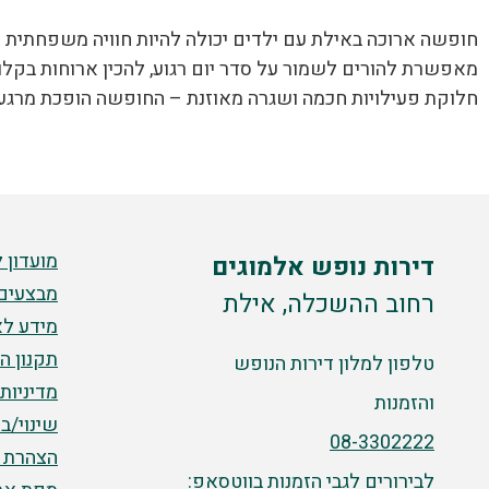
חופשה ארוכה באילת עם ילדים יכולה להיות חוויה משפחתית מ
מאפשרת להורים לשמור על סדר יום רגוע, להכין ארוחות בקלות
חלוקת פעילויות חכמה ושגרה מאוזנת – החופשה הופכת מרגע
מועדון 
דירות נופש אלמוגים
מבצעים
רחוב ההשכלה, אילת
מידע לא
תקנון ה
טלפון למלון דירות הנופש
מדיניות
והזמנות
שינוי/ב
08-3302222
הצהרת נ
לבירורים לגבי הזמנות בווטסאפ: