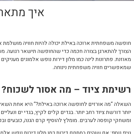
איך מתארג
חופשה משפחתית ארוכה באילת יכולה להיות חוויה מושלמת אם מ
הצורך להתארגן בצורה חכמה כדי שהחופשה תישאר רגועה. מש
מאוזנת. פתרונות לינה כמו מלון דירות נופש אלמוגים מעניקים
שמאפשרים חוויה משפחתית נינוחה.
רשימת ציוד – מה אסור לשכוח
?
השאלה “מה אורזים לחופשה ארוכה באילת?” היא אחת השאלות 
יותר דורשת ציוד רחב יותר. בגדים קלים לקיץ, בגדי ים ונעליי
ומשחקי קופסה לערבים. מומלץ להוסיף קרם הגנה, כובעים ובק
טיפ נוסף: אם שוהים במתחם דירות כמו מלון דירות נופש אלמ