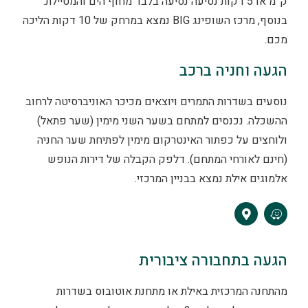
ק”מ או 5 דקות נסיעה נסיעה בלבד מחוף הים והמטיילת.
בנוסף, מרכז השופינג BIG נמצא במרחק של 10 דקות הליכה
מכם.
הגעה וחניה ברכב
נוסעים בשדרות התמרים ויוצאים מכיכר האוניברסיטה לרחוב
ההשכלה. נכנסים למתחם בשער השני מימין (שער פתאל)
ולוחצים על כפתור האינטרקום מימין לפתיחת שער החניה
(חינם לאורחי המתחם). דלפק הקבלה של דירות הנופש
אלמוגים אילת נמצא בבניין המרכזי.
הגעה בתחבורה ציבורית
מהתחנה המרכזית באילת או מתחנת אוטובוס בשדרות