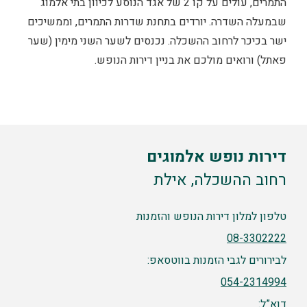
התמרים, עולים על קו 2 של אגד הנוסע לכיוון בתי אלמוג
שבמעלה השדרה. יורדים בתחנת שדרות התמרים, וממשיכים
ישר בכיכר לרחוב ההשכלה. נכנסים לשער השני מימין (שער
פאתל) ורואים מולכם את בניין דירות הנופש.
דירות נופש אלמוגים
רחוב ההשכלה, אילת
טלפון למלון דירות הנופש והזמנות
08-3302222
לבירורים לגבי הזמנות בווטסאפ:
054-2314994
דוא”ל: