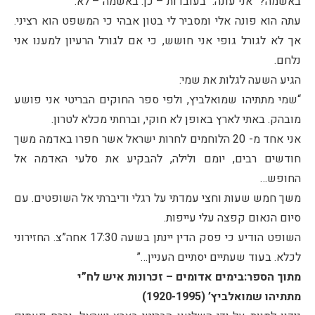
באשמה?” אני עונה: “בעובדות – כן. באשמה – לא.”
עתה הוא פונה אלי ומסביר לי בטון אבהי כי המשפט הוא רציני.
אך לא לגורל גופי אני חושש, כי אם לגורל הרעיון למענו אני
נלחם.
הגיע השעה לגלות את שמי:
“שמי מתתיהו שמואלביץ, ולפי ספר החוקים הבריטי אני פושע
מובהק. באתי לארץ באופן לא חוקי, וברחתי מכלא לטרון.
אני אחד מ- 20 הלוחמים לחרות ישראל אשר חפרו באדמה משך
חודשים רבים, יומם ולילה, להבקיע את סלעי האדמה אל
החופש…
משך חמש שעות וחצי עמדתי על רגלי ודיברתי אל השופטים. עם
סיום הנאום קפצה עלי עייפות.
השופט הודיע כי פסק הדין יינתן בשעה 17:30 אחה”צ. החזירוני
לכלא. בעוד שעתיים יסתיים העניין…”
מתוך הספר:בימים אדומים – זכרונות איש לח”י
מתתיהו שמואלביץ’ (1920-1995)