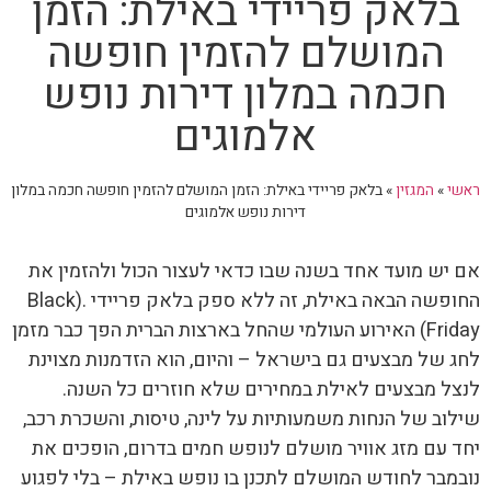
בלאק פריידי באילת: הזמן
המושלם להזמין חופשה
חכמה במלון דירות נופש
אלמוגים
ראשי
»
המגזין
»
בלאק פריידי באילת: הזמן המושלם להזמין חופשה חכמה במלון
דירות נופש אלמוגים
אם יש מועד אחד בשנה שבו כדאי לעצור הכול ולהזמין את
החופשה הבאה באילת, זה ללא ספק בלאק פריידי .(Black
Friday) האירוע העולמי שהחל בארצות הברית הפך כבר מזמן
לחג של מבצעים גם בישראל – והיום, הוא הזדמנות מצוינת
לנצל מבצעים לאילת במחירים שלא חוזרים כל השנה.
שילוב של הנחות משמעותיות על לינה, טיסות, והשכרת רכב,
יחד עם מזג אוויר מושלם לנופש חמים בדרום, הופכים את
נובמבר לחודש המושלם לתכנן בו נופש באילת – בלי לפגוע