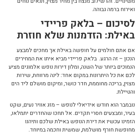
משינויים. זהו שילוב מנצח בין מחיר מצוין, תנאים נוחים
ואירוח ברמה גבוהה.
לסיכום – בלאק פריידי
באילת: הזדמנות שלא חוזרת
אם אתם חולמים על חופשה באילת אך מחכים למבצע
הנכון – זה הרגע. בלאק פריידי מביא איתו את המחירים
הנמוכים ביותר של השנה, ומלון דירות נופש אלמוגים מציע
לכם את כל היתרונות במקום אחד: לינה מרווחת, שירות
מצוין, בריכה מחוממת, חדר כושר, ומיקום מושלם ליד הים
והטיילת.
נובמבר הוא חודש אידיאלי לנופש – מזג אוויר נעים, שקט
בעיר, ומבצעים חסרי תקדים. אל תחכו שהחדרים יתמלאו,
הזמינו עכשיו את דירת הנופש באילת שלכם ותיהנו
מחופשת חורף מושלמת, שמשית וחכמה במיוחד.