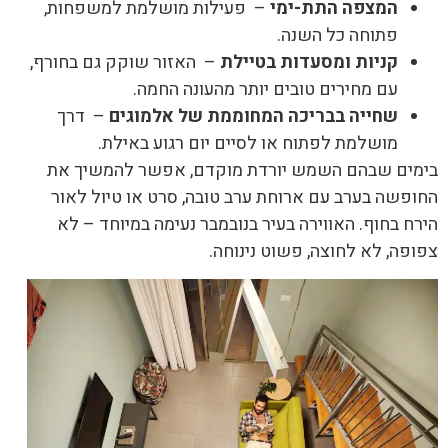
המצפה התת-ימי
– פעילות מושלמת למשפחות,
פתוחה כל השנה.
קניות ומסעדות בטיילת
– האזור שוקק גם בחורף,
עם מחירים טובים יותר מהעונה החמה.
שחייה בבריכה המחוממת של אלמוגים
– דרך
מושלמת לפתוח או לסיים יום רגוע באילת.
בימים שבהם השמש יורדת מוקדם, אפשר להמשיך את
החופשה בערב עם ארוחת ערב טובה, סרט או טיול לאור
הירח בחוף. האווירה בעיר בנובמבר נעימה במיוחד – לא
צפופה, לא לחוצה, פשוט נינוחה.