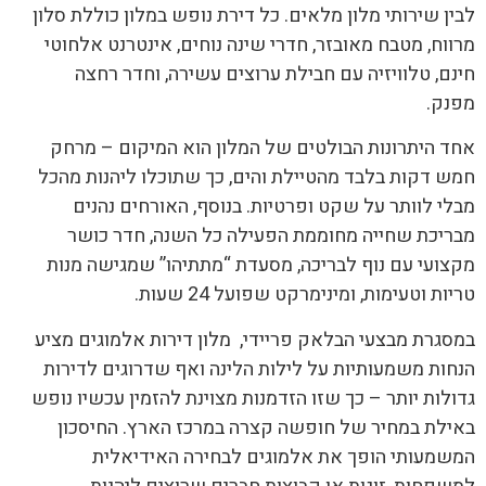
לבין שירותי מלון מלאים. כל דירת נופש במלון כוללת סלון
מרווח, מטבח מאובזר, חדרי שינה נוחים, אינטרנט אלחוטי
חינם, טלוויזיה עם חבילת ערוצים עשירה, וחדר רחצה
מפנק.
אחד היתרונות הבולטים של המלון הוא המיקום – מרחק
חמש דקות בלבד מהטיילת והים, כך שתוכלו ליהנות מהכל
מבלי לוותר על שקט ופרטיות. בנוסף, האורחים נהנים
מבריכת שחייה מחוממת הפעילה כל השנה, חדר כושר
מקצועי עם נוף לבריכה, מסעדת “מתתיהו” שמגישה מנות
טריות וטעימות, ומינימרקט שפועל 24 שעות.
במסגרת מבצעי הבלאק פריידי, מלון דירות אלמוגים מציע
הנחות משמעותיות על לילות הלינה ואף שדרוגים לדירות
גדולות יותר – כך שזו הזדמנות מצוינת להזמין עכשיו נופש
באילת במחיר של חופשה קצרה במרכז הארץ. החיסכון
המשמעותי הופך את אלמוגים לבחירה האידיאלית