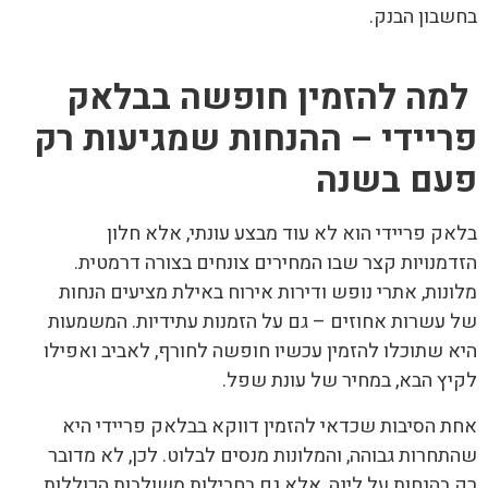
בחשבון הבנק.
למה להזמין חופשה בבלאק
פריידי – ההנחות שמגיעות רק
פעם בשנה
בלאק פריידי הוא לא עוד מבצע עונתי, אלא חלון
הזדמנויות קצר שבו המחירים צונחים בצורה דרמטית.
מלונות, אתרי נופש ודירות אירוח באילת מציעים הנחות
של עשרות אחוזים – גם על הזמנות עתידיות. המשמעות
היא שתוכלו להזמין עכשיו חופשה לחורף, לאביב ואפילו
לקיץ הבא, במחיר של עונת שפל.
אחת הסיבות שכדאי להזמין דווקא בבלאק פריידי היא
שהתחרות גבוהה, והמלונות מנסים לבלוט. לכן, לא מדובר
רק בהנחות על לינה, אלא גם בחבילות משולבות הכוללות