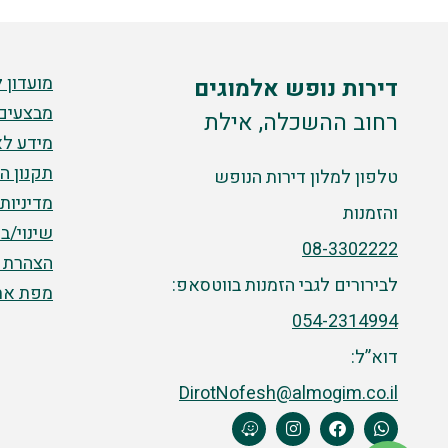
מועדון 
דירות נופש אלמוגים
מבצעים
רחוב ההשכלה, אילת
מידע לא
תקנון ה
טלפון למלון דירות הנופש
מדיניות
והזמנות
שינוי/ב
08-3302222
הצהרת נ
לבירורים לגבי הזמנות בווטסאפ:
מפת את
054-2314994
דוא”ל:
DirotNofesh@almogim.co.il