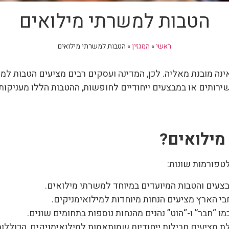
הטבות למשרתי מילואים
ראשי
»
המגזין
»
הטבות למשרתי מילואים
נה מובנת מאליה. לכן, המדינה ועסקים רבים מציעים הטבות ל
רותים או במבצעים ייחודיים לחופשות, ההטבות הללו מעניקות ה
מילואים
?
לטפורמות שונות:
בצעים והטבות המיועדים במיוחד למשרתי מילואים.
בי הארץ מציעים הנחות מיוחדות למילואימניקים.
מו “חבר” ו-“הוט” נהנים מהנחות נוספות בתחומים שונים.
ילת מציעים חבילות ייחודיות שמותאמות למילואימניקים, הכוללו