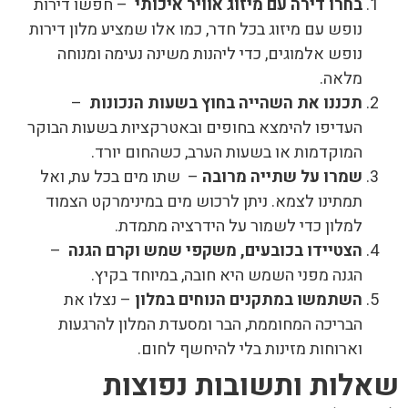
בחרו דירה עם מיזוג אוויר איכותי
– חפשו דירות
נופש עם מיזוג בכל חדר, כמו אלו שמציע מלון דירות
נופש אלמוגים, כדי ליהנות משינה נעימה ומנוחה
מלאה.
תכננו את השהייה בחוץ בשעות הנכונות
–
העדיפו להימצא בחופים ובאטרקציות בשעות הבוקר
המוקדמות או בשעות הערב, כשהחום יורד.
שמרו על שתייה מרובה
– שתו מים בכל עת, ואל
תמתינו לצמא. ניתן לרכוש מים במינימרקט הצמוד
למלון כדי לשמור על הידרציה מתמדת.
הצטיידו בכובעים, משקפי שמש וקרם הגנה
–
הגנה מפני השמש היא חובה, במיוחד בקיץ.
השתמשו במתקנים הנוחים במלון
– נצלו את
הבריכה המחוממת, הבר ומסעדת המלון להרגעות
וארוחות מזינות בלי להיחשף לחום.
שאלות ותשובות נפוצות