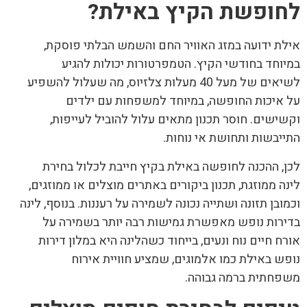
לחופשת הקיץ באילת
?
אילת ידועה במזג האוויר החם והשמש הבלתי פוסקת,
במיוחד בחודשי הקיץ. הטמפרטורות יכולות להגיע
לשיאים של מעל 40 מעלות צלזיוס, מה שעלול להשפיע
על איכות החופשה, במיוחד למשפחות עם ילדים
וקשישים. חוסר תכנון מתאים עלול להוביל לעייפות,
התייבשות ותחושת אי נוחות.
לכן, ההכנה לחופשה באילת בקיץ חייבת לכלול בחירת
לינה ממוזגת, תכנון ביקורים באתרים מוצלים או ממוזגים,
וכמובן תזונה ושתייה נכונה לשמירה על רעננות. בנוסף, לינה
בדירות נופש מאפשרת גמישות רבה יותר בשמירה על
אורח חיים נוח ונעים, בייחוד כשהלינה היא במלון דירות
נופש באילת כמו אלמוגים, שמציע חוויית אירוח
משפחתית ברמה גבוהה.