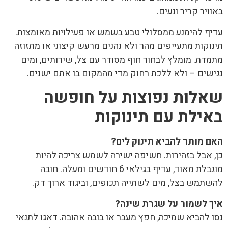
באוויר קריר ונעים.
עדיף להימנע ממסלולי טבע בשמש או פעילויות מאומצות.
תינוקות מתעייפים מהר ולא נהנים מרעש קיצוני או מתזוזה
מתמדת. מומלץ לבחור חוף מסודר עם צל, שירותים, ומים
נגישים – ולא ללכת רחוק מדי מהמקום בו אתם ישנים.
שאלות נפוצות על חופשה
באילת עם תינוקות
האם מותר להביא תינוק לים
?
כן, אבל בזהירות. חשיפה ישירה לשמש צריכה להיות
מוגבלת מאוד, עדיף בגילאי 6 חודשים ומעלה. חובה
להשתמש בצל, מים לשתייה תכופים, וביגוד ארוך דק.
איך לשמור על שגרת שינה
?
נסו להביא שמיכה, חפץ מעבר או בובה אהובה. דאגו לתנאי