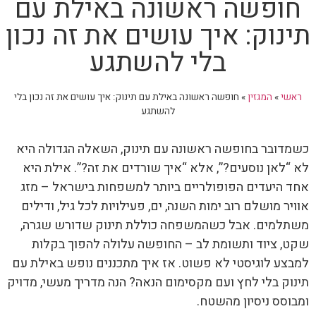
חופשה ראשונה באילת עם
תינוק: איך עושים את זה נכון
בלי להשתגע
ראשי
»
המגזין
»
חופשה ראשונה באילת עם תינוק: איך עושים את זה נכון בלי
להשתגע
כשמדובר בחופשה ראשונה עם תינוק, השאלה הגדולה היא
לא “לאן נוסעים?”, אלא “איך שורדים את זה?”. אילת היא
אחד היעדים הפופולריים ביותר למשפחות בישראל – מזג
אוויר מושלם רוב ימות השנה, ים, פעילויות לכל גיל, ודילים
משתלמים. אבל כשהמשפחה כוללת תינוק שדורש שגרה,
שקט, ציוד ותשומת לב – החופשה עלולה להפוך בקלות
למבצע לוגיסטי לא פשוט. אז איך מתכננים נופש באילת עם
תינוק בלי לחץ ועם מקסימום הנאה? הנה מדריך מעשי, מדויק
ומבוסס ניסיון מהשטח.