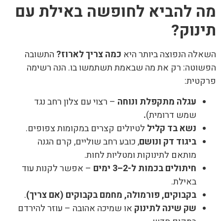
מה להביא לחופשה באילת עם
תינוק
?
השאלה הנפוצה ביותר היא
כמה צריך לארוז
?
התשובה
הפשוטה: רק את מה שבאמת תשתמשו בו. הנה רשימה
פרקטית:
עגלה מתקפלת ונוחה
– רצוי עם צלון רחב נגד
שמש דרומית)
.
נשא בד קליל
לטיולים קצרים במקומות צפופים.
ביגוד דק ונושם
, כובע רחב שוליים, קרם הגנה
מותאם לתינוקות ומטליות לחות.
חיתולים בכמות ל-2–3 ימים
– אפשר לקנות עוד
באילת.
בקבוקים, פורמולה, מחמם בקבוקים (אם צריך)
.
שק שינה לתינוק
או שמיכה אהובה – עוזר להירדם