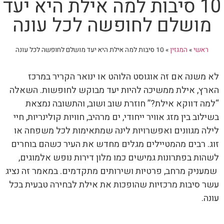
10 סיבות למה אילת היא יעד
מושלם לחופשה לכל עונה
ראשי
»
המגזין
»
10 סיבות למה אילת היא יעד מושלם לחופשה לכל עונה
לא משנה אם זה אוגוסט הלוהט או ינואר הקריר במרכז
הארץ, אילת ממשיכה להיות יעד מבוקש לחופשות. השאלה
“למה דווקא אילת?” חוזרת שוב ושוב, והתשובה נמצאת
בשילוב בין מזג אוויר ייחודי, ים מרהיב, חוויות קולינריות, חיי
לילה מגוונים ואפשרויות לינה שמתאימות לכל משפחה או
זוג. רבים מהמטיילים מגלים מחדש את העיר כשהם בוחרים
לשהות בפתרונות גמישים כמו מלון דירות נופש אלמוגים,
שמעניק מרחב, פרטיות ושירותים מתקדמים. במאמר זה נציג
עשר סיבות מרכזיות שהופכות את אילת לבחירה טבעית בכל
עונה.