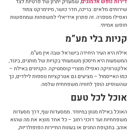
דירות נופש אלמוגים
, שמעניק יתרון של פרטיות לצד
שירותים מלאים: בריכה, חדר כושר, מינימרקט צמוד
ואפילו מספרה. זה פתרון אידיאלי למשפחות שמחפשות
חופש אמיתי.
קניות בלי מע”מ
אילת היא העיר היחידה בישראל שבה אין מע”מ.
המשמעות היא חיסכון משמעותי בקניות של מותגים, ביגוד,
אלקטרוניקה ואפילו מוצרי קוסמטיקה. הקניונים באילת –
כמו האייסמול – מציעים גם אטרקציות נוספות לילדים, כך
שהשופינג הופך לחוויה משפחתית שלמה.
אוכל לכל טעם
האוכל באילת מגוון במיוחד. ממסעדות שף, דרך מסעדות
משפחתיות ועד דוכני רחוב – כל אחד מוצא את מה שהוא
אוהב. בתקופת החגים או בעונות התיירות הפופולריות,