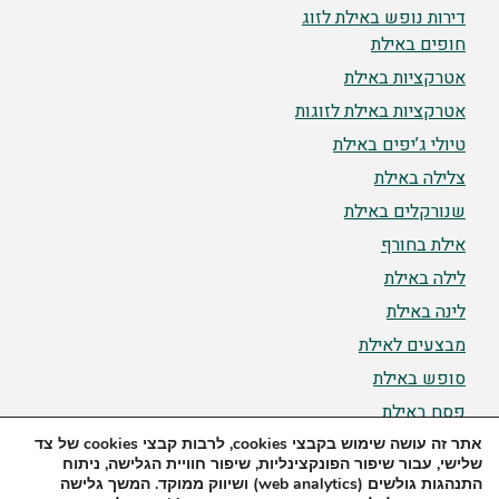
דירות נופש באילת לזוג
חופים באילת
אטרקציות באילת
אטרקציות באילת לזוגות
טיולי ג’יפים באילת
צלילה באילת
שנורקלים באילת
אילת בחורף
לילה באילת
לינה באילת
מבצעים לאילת
סופש באילת
פסח באילת
אתר זה עושה שימוש בקבצי cookies, לרבות קבצי cookies של צד
בניית אתר ע״י
ByTheWeb
&
SimpleProfit
שלישי, עבור שיפור הפונקצינליות, שיפור חוויית הגלישה, ניתוח
התנהגות גולשים (web analytics) ושיווק ממוקד. המשך גלישה