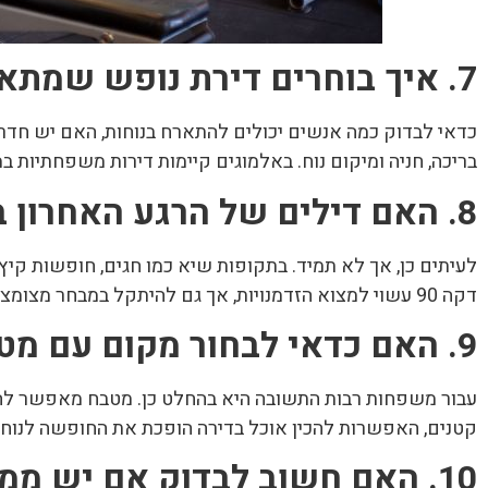
7. איך בוחרים דירת נופש שמתאימה למשפחה?
כדאי לבדוק כמה אנשים יכולים להתארח בנוחות, האם יש חדר
בריכה, חניה ומיקום נוח. באלמוגים קיימות דירות משפחתיות במ
8. האם דילים של הרגע האחרון באמת משתלמים?
לעיתים כן, אך לא תמיד. בתקופות שיא כמו חגים, חופשות קי
דקה 90 עשוי למצוא הזדמנויות, אך גם להיתקל במבחר מצומצם יותר.
9. האם כדאי לבחור מקום עם מטבח?
עבור משפחות רבות התשובה היא בהחלט כן. מטבח מאפשר להכין
קטנים, האפשרות להכין אוכל בדירה הופכת את החופשה לנוחה 
10. האם חשוב לבדוק אם יש ממ”ד?