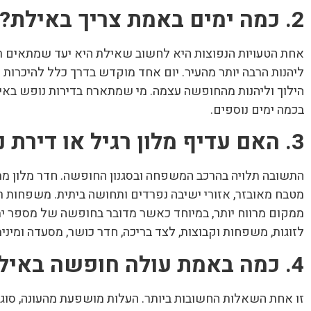
2. כמה ימים באמת צריך באילת?
אחת הטעויות הנפוצות היא לחשוב שאילת היא יעד שמתאים ר
ליהנות הרבה יותר מהעיר. יום אחד מוקדש בדרך כלל להיכרות 
הילוך וליהנות מהחופשה עצמה. מי שמתארח בדירות נופש באי
בכמה ימים נוספים.
3. האם עדיף מלון רגיל או דירת נופש?
התשובה תלויה בהרכב המשפחה ובסגנון החופשה. חדר מלון מ
מטבח מאובזר, אזורי ישיבה נפרדים ותחושה ביתית. משפחות ר
ממקום מרווח יותר, במיוחד כאשר מדובר בחופשה של מספר ימים
לזוגות, משפחות וקבוצות, לצד בריכה, חדר כושר, מסעדה ומינ
4. כמה באמת עולה חופשה באילת?
זו אחת השאלות החשובות ביותר. העלות מושפעת מהעונה, סוג