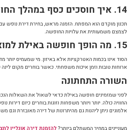
14. איך חוסכים כסף במהלך החופשה?
תכנון מוקדם הוא המפתח. הזמנה מראש, בחירת דירת נופש עם מט
לצמצם משמעותית את עלויות החופשה.
15. מה הופך חופשה באילת למוצלחת באמת?
הסוד אינו בכמות האטרקציות אלא באיזון. מי שמעמיס יותר מדי
ארוחות טובות וזמן איכות משפחתי. כאשר בוחרים מקום לינה 
השורה התחתונה
לפני שמזמינים חופשה באילת כדאי לשאול את השאלות הנכונו
החוויה כולה. יותר ויותר משפחות וזוגות בוחרים כיום דירות נו
אלמוגים ניתן ליהנות גם מהיתרונות של דירה מאובזרת וגם משי
מעוניינים במחיר המשתלם ביותר?
להזמנת דירה אונליין לחצו